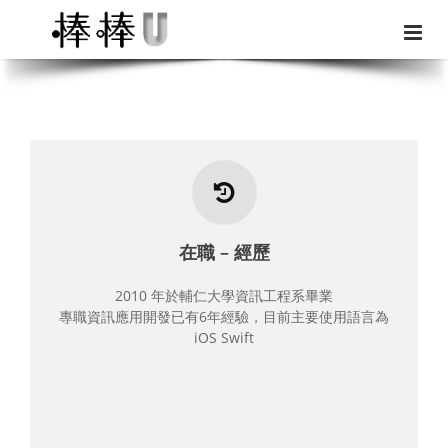
關於我
我喜歡學習新技術，身在這每天都有新技術的年代無疑
在職 – 經歷
是非常幸福的
有大量的技術文件可以教我們如何從無到有，也有大量
2010 年於輔仁大學資訊工程系畢業
的雲端服務可以快速支撐一個系統
專職資訊應用開發已有6年經驗，目前主要使用語言為
這些年來，累積了和數十個工作團隊的合作經驗
iOS Swift
曾經獨立完成 Android、iOS、Bank-end 的商業專案，
也有和團隊在三天內趕出一個比賽作品
最近一年開始體會到，原來一個有著完整版控、設計架
構跟測試的專案，開發過程竟然是如此美妙。